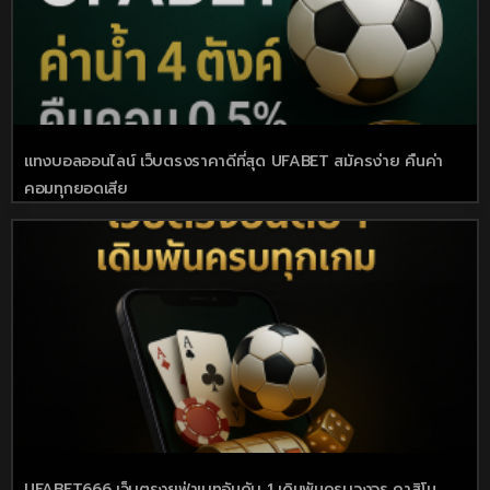
แทงบอลออนไลน์ เว็บตรงราคาดีที่สุด UFABET สมัครง่าย คืนค่า
คอมทุกยอดเสีย
UFABET666 เว็บตรงยูฟ่าเบทอันดับ 1 เดิมพันครบวงจร คาสิโน