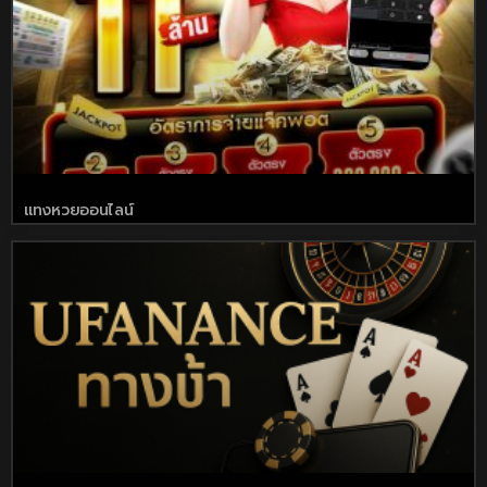
แทงหวยออนไลน์