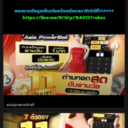
สอบถามข้อมูลเพิ่มเติมหรือสมัครสมาชิกได้ที่>>>>>>
https://line.me/R/ti/p/%40137rubxz
asiapowerball