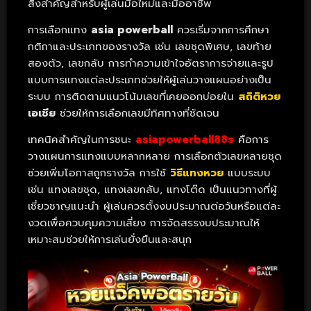
สิ่งสำคัญสำหรับผู้เล่นมือใหม่และมืออาชีพ
การเลือกแทง
asia powerball
ควรเริ่มจากการศึกษา
กติกาและประเภทของรางวัล เช่น เลขชุดพิเศษ, เลขท้าย
สองตัว, เลขกลับ การทำความเข้าใจอัตราการจ่ายและรูป
แบบการแทงแต่ละประเภทช่วยให้ผู้เล่นวางแผนอย่างเป็น
ระบบ การติดตามแนวโน้มเลขที่เคยออกบ่อยใน
สถิติหวย
เอเชีย
ช่วยให้การเลือกเลขมีทิศทางที่ชัดเจน
เทคนิคสำคัญในการชนะ
asiapowerball88s
คือการ
วางแผนการแทงแบบหลากหลาย การเลือกตัวเลขหลายชุด
ช่วยเพิ่มโอกาสถูกรางวัล การใช้
วิธีแทงหวย
แบบระบบ
เช่น แทงเลขชุด, แทงเลขกลับ, แทงโต๊ด เป็นแนวทางที่ผู้
เชี่ยวชาญแนะนำ ผู้เล่นควรตั้งงบประมาณต่อวันหรือแต่ละ
งวดเพื่อควบคุมความเสี่ยง การจัดสรรงบประมาณให้
เหมาะสมช่วยให้การเล่นยั่งยืนและสนุก