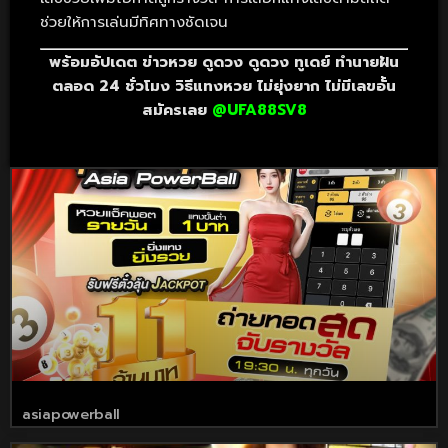
ช่วยให้การเล่นมีทิศทางชัดเจน
พร้อมอัปเดต ข่าวหวย ดูดวง ดูดวง ทูเดย์ ทำนายฝัน
ตลอด 24 ชั่วโมง วิธีแทงหวย ไม่ยุ่งยาก ไม่มีเลขอั้น
สมัครเลย
@UFA88SV8
asiapowerball