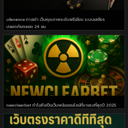
ufanance ทางเข้า เว็บคุณภาพระดับพรีเมียม ระบบเสถียร
ปลอดภัยตลอด 24 ชม.
newclearbet ทำไมถึงเป็นเว็บพนันออนไลน์ที่มาแรงที่สุดปี 2025