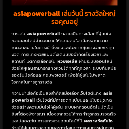
asiapowerball
เล่นวันนี้ รางวัลใหญ่
รอคุณอยู่
การเล่น
asiapowerball
กลายเป็นทางเลือกที่ผู้สนใจ
หวยออนไลน์จำนวนมากให้ความสนใจ เนื่องจากความ
สะดวกสบายในการเข้าถึงเกมและโอกาสลุ้นรางวัลใหญ่ทุก
งวด การแทงหวยแบบดั้งเดิมมีข้อจำกัดเรื่องเวลาและ
สถานที่ แต่การเลือกเล่น
หวยเอเชีย
ผ่านระบบออนไลน์
ช่วยให้ผู้เล่นสามารถแทงหวยได้ทุกที่ทุกเวลา ระบบทันสมัย
รองรับมือถือและคอมพิวเตอร์ เพื่อให้ผู้เล่นไม่พลาด
โอกาสในการถูกรางวัล
ความน่าเชื่อถือเป็นสิ่งสำคัญเมื่อเลือกเว็บไซต์แทง
asia
powerball
เว็บไซต์ที่มีการจดทะเบียนและมีใบอนุญาต
ช่วยสร้างความมั่นใจให้ผู้เล่น ระบบฝากถอนอัตโนมัติเป็น
สิ่งที่ต้องพิจารณา เนื่องจากช่วยให้การทำธุรกรรมรวดเร็ว
และปลอดภัย การแทงหวยออนไลน์ที่มี
ผลรางวัลทันใจ
ช่วยให้ผู้เล่นตรวจสอบผลรางวัลและวางแผนการเล่นงวด