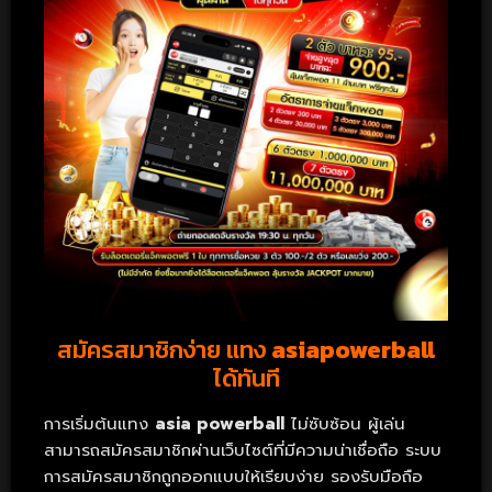
สมัครสมาชิกง่าย แทง
asiapowerball
ได้ทันที
การเริ่มต้นแทง
asia powerball
ไม่ซับซ้อน ผู้เล่น
สามารถสมัครสมาชิกผ่านเว็บไซต์ที่มีความน่าเชื่อถือ ระบบ
การสมัครสมาชิกถูกออกแบบให้เรียบง่าย รองรับมือถือ