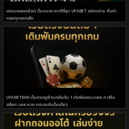
แทงบอลออนไลน์ เว็บตรงราคาดีที่สุด UFABET สมัครง่าย คืนค่า
คอมทุกยอดเสีย
UFABET666 เว็บตรงยูฟ่าเบทอันดับ 1 เดิมพันครบวงจร คาสิโน
สล็อต บอล หวย ครบจบในเว็บเดียว