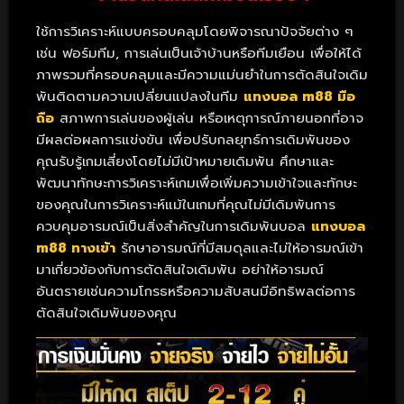
ใช้การวิเคราะห์แบบครอบคลุมโดยพิจารณาปัจจัยต่าง ๆ
เช่น ฟอร์มทีม, การเล่นเป็นเจ้าบ้านหรือทีมเยือน เพื่อให้ได้
ภาพรวมที่ครอบคลุมและมีความแม่นยำในการตัดสินใจเดิม
พันติดตามความเปลี่ยนแปลงในทีม
แทงบอล m88 มือ
ถือ
สภาพการเล่นของผู้เล่น หรือเหตุการณ์ภายนอกที่อาจ
มีผลต่อผลการแข่งขัน เพื่อปรับกลยุทธ์การเดิมพันของ
คุณรับรู้เกมเสี่ยงโดยไม่มีเป้าหมายเดิมพัน ศึกษาและ
พัฒนาทักษะการวิเคราะห์เกมเพื่อเพิ่มความเข้าใจและทักษะ
ของคุณในการวิเคราะห์แม้ในเกมที่คุณไม่มีเดิมพันการ
ควบคุมอารมณ์เป็นสิ่งสำคัญในการเดิมพันบอล
แทงบอล
m88 ทางเข้า
รักษาอารมณ์ที่มีสมดุลและไม่ให้อารมณ์เข้า
มาเกี่ยวข้องกับการตัดสินใจเดิมพัน อย่าให้อารมณ์
อันตรายเช่นความโกรธหรือความสับสนมีอิทธิพลต่อการ
ตัดสินใจเดิมพันของคุณ