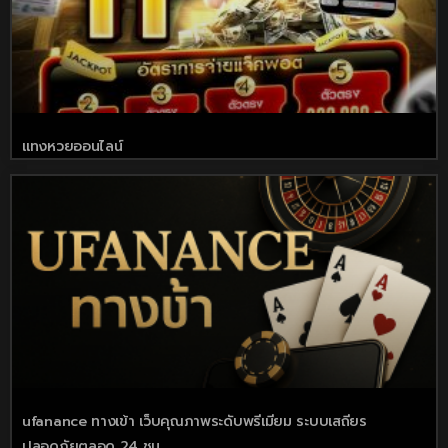
แทงหวยออนไลน์
ufanance ทางเข้า เว็บคุณภาพระดับพรีเมียม ระบบเสถียร
ปลอดภัยตลอด 24 ชม.