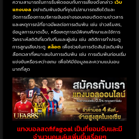
ความสามารถในการรับผิดชอบกับการเสี่ยงดังกล่าว
เว็บ
แทงบอล
อย่าเดิมพันเงินที่คุณไม่สามารถเสียได้และ
จัดการเรื่องการบริหารเงินอย่างรอบคอบติดตามข่าวสาร
และเหตุการณ์ที่อาจมีผลต่อการเดิมพัน เช่น ข่าวสโมสร,
ข้อมูลการบาดเจ็บ, หรือเหตุการณ์พิเศษศึกษาและใช้การ
วิเคราะห์สถิติเกี่ยวกับทีมและผู้เล่น เช่น สถิติการทำประตู
การสูญเสียประตู
สล็อต
เพื่อช่วยในการตัดสินใจเดิมพัน
ลือกเวลาที่เหมาะสมในการเดิมพัน เช่น การเดิมพันก่อนเริ่ม
แข่งขันหรือระหว่างเกม เพื่อให้มีข้อมูลและความแน่นอน
มากที่สุด
แทงบอลสดfifagoal เป็นที่ยอมรับและมี
จำนวนคนเล่นเพิ่มขึ้นเรื่อยๆ