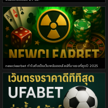
newclearbet ทำไมถึงเป็นเว็บพนันออนไลน์ที่มาแรงที่สุดปี 2025