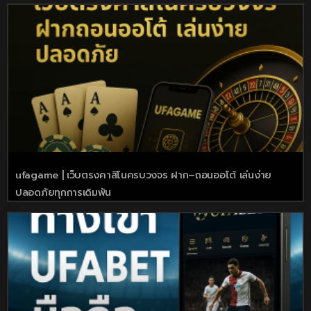
ufagame | เว็บตรงคาสิโนครบวงจร ฝาก–ถอนออโต้ เล่นง่าย
ปลอดภัยทุกการเดิมพัน