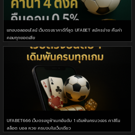
แทงบอลออนไลน์ เว็บตรงราคาดีที่สุด UFABET สมัครง่าย คืนค่า
คอมทุกยอดเสีย
UFABET666 เว็บตรงยูฟ่าเบทอันดับ 1 เดิมพันครบวงจร คาสิโน
สล็อต บอล หวย ครบจบในเว็บเดียว