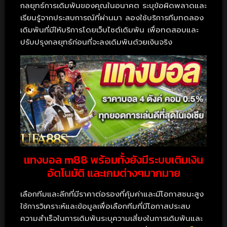
กลยุทธ์การเดิมพันของคุณในอนาคต ระบุข้อผิดพลาดและ
เรียนรู้จากประสบการณ์ที่ผ่านมา ลองใช้บริการทีมทดลอง
เดิมพันที่มีให้บริการโดยเว็บไซต์เดิมพัน เพื่อทดสอบและ
ปรับปรุงกลยุทธ์ก่อนที่จะลงเดิมพันด้วยเงินจริง
แทงบอล m88 พร้อมทั้งยังมีระบบเติมเงิน
อัตโนมัติ และเกมต่างๆมากมาย
เลือกทีมและลีกที่มีราคาต่อรองที่คุ้มค่าและมีโอกาสชนะสูง
ใช้การวิเคราะห์และข้อมูลเพื่อเลือกทีมที่มีโอกาสประสบ
ความสำเร็จในการเดิมพันระบุความเสี่ยงในการเดิมพันและ