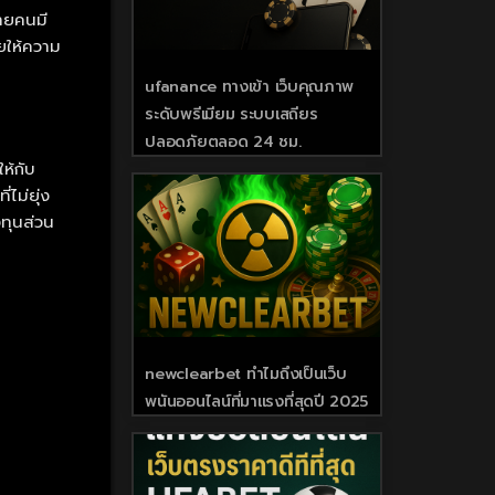
ลายคนมี
ยให้ความ
ufanance ทางเข้า เว็บคุณภาพ
ระดับพรีเมียม ระบบเสถียร
ปลอดภัยตลอด 24 ชม.
ห้กับ
ไม่ยุ่ง
งทุนส่วน
newclearbet ทำไมถึงเป็นเว็บ
พนันออนไลน์ที่มาแรงที่สุดปี 2025