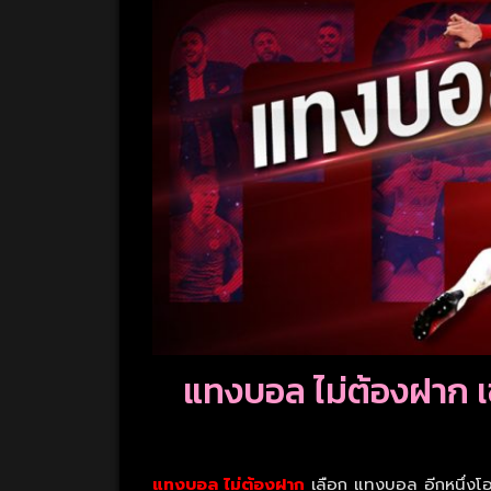
แทงบอล ไม่ต้องฝาก เข
แทงบอล ไม่ต้องฝาก
เลือก แทงบอล อีกหนึ่งโอ