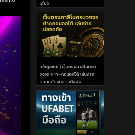
ไรที่ได้
เดียว
ufagame | เว็บตรงคาสิโนครบ
วงจร ฝาก–ถอนออโต้ เล่นง่าย
ปลอดภัยทุกการเดิมพัน