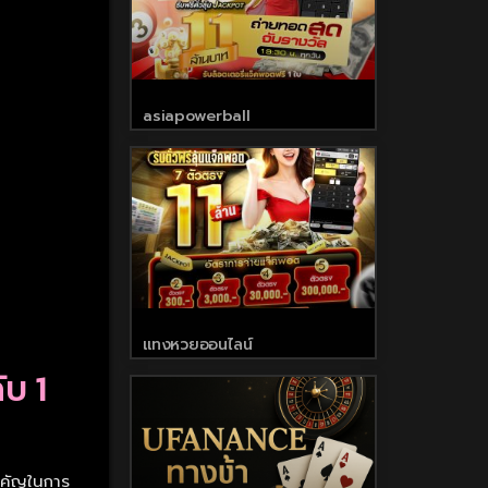
asiapowerball
แทงหวยออนไลน์
ับ 1
ำคัญในการ