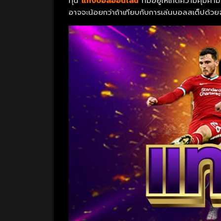
ทุน
แทงบอลออนไลน์
ที่มีอยู่ให้เกิดความคุ้มค
อาจจะน้อยกว่าถ้าเทียบกับการเล่นบอลสเต็ปด้วยจ