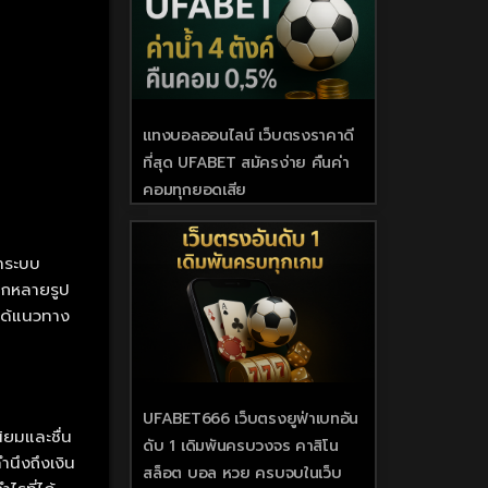
แทงบอลออนไลน์ เว็บตรงราคาดี
ที่สุด UFABET สมัครง่าย คืนค่า
คอมทุกยอดเสีย
าระบบ
ลากหลายรูป
อได้แนวทาง
UFABET666 เว็บตรงยูฟ่าเบทอัน
ิยมและชื่น
ดับ 1 เดิมพันครบวงจร คาสิโน
ำนึงถึงเงิน
สล็อต บอล หวย ครบจบในเว็บ