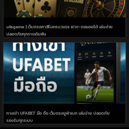
ufagame | เว็บตรงคาสิโนครบวงจร ฝาก–ถอนออโต้ เล่นง่าย
ปลอดภัยทุกการเดิมพัน
ทางเข้า UFABET มือ ถือ เว็บตรงยูฟ่าเบท เล่นง่าย ปลอดภัย
รองรับทุกระบบ