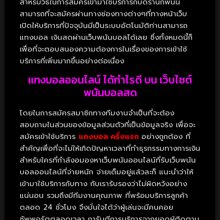
สำหรับวิธีในการสมัครเข้ามาใช้บริการกับดรานักพนัน
สามารถที่จะสมัครผ่านทางช่องทางต่างๆที่ทางหน้าเว็บ
เปิดให้บริการที่ปัจจุบันมีเป็นระบบอัตโนมัติท่านสามารถ
แทงบอล เงินสดผ่านเว็บพนันบอลได้เลย ซึ่งทั้งหมดนี้ก็
เพื่อที่จะตอบสนองความต้องการในเรื่องของการเข้าใช้
บริการที่เพิ่มมากขึ้นอย่างต่อเนื่อง
แทงบอลออนไลน์ ได้กำไรดี บน เว็บไซต์
พนันบอลสด
โดยในการสมัครสมาชิกทางทีมงานจำเป็นที่จะต้อง
สอบถามในส่วนของข้อมูลส่วนตัวที่เป็นข้อมูลจริง เพื่อจะ
สมัครเข้าใช้บริการ
แทงบอล ครึ่งแรก
อย่างถูกต้อง ที่
สำคัญเพื่อที่จะไม่ให้เกิดปัญหาเวลาที่ทำธุรกรรมทางการเงิน
สำหรับใครที่กำลังอมองหาเว็บพนันออนไลน์ที่รับเว็บพนัน
บอลออนไลน์ที่จ่ายหนัก จ่ายเต็มอยู่แล้วละก็ แนะนำว่าให้
เข้ามาใช้บริการกับทาง กับเรารับรองว่าไม่ผิดหวังอย่าง
แน่นอน รวมถึงมีทีมงานคุณภาพ ที่พร้อมบริการลูกค้า
ตลอด 24 ชั่วโมง จึงมั่นใจได้ว่าผู้เล่นจะมีคนคอย
ซัพพอร์ตตลอดเวลา การันตีการบริการจากยอดผู้ติดตาม