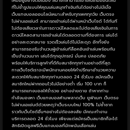
ใหม่อยู่อย่างต่อเนื่อง สมาชิกสามารถเข้าเล่นเกมออนไลน์
ที่ไม่ซ้ำรูปแบบให้คุณเล่นสนุกทำเงินกันได้อย่างไม่มีเบื่อ
เว็บแทงบอลออนไลน์เหมาะสำหรับทุกเพศทุกวัย เว็บตรง
ไม่ผ่านเอเย่นต์ สามารถเข้าเล่นได้ผ่านหน้าเว็บไซต์ ได้ทันที
ไม่ต้องเสียเวลาในการดาวน์โหลดและไม่ต้องเสียเงินในการ
ดาวน์โหลดสามารถเข้าเล่นได้ตลอดตามที่ต้องการ เล่นได้
อย่างสะดวกสบาย รวดเร็วเล่นได้ไม่มีสะดุด อีกทั้งยัง
สามารถรองรับจำนวนผู้เข้าเล่นทีล็อคอินเข้าเล่นพร้อมกัน
เป็นจำนวนมาก เล่นได้ทุกอุปกรณ์ มั่นคง ปลอดภัย
พร้อมให้บริการลูกค้าที่ดีกับสมาชิกทุกท่านอย่างดีที่สุด
ทางเว็บไซต์เราจะมีพนักงานคอยให้คำปรึกษาอำนวยความ
สะดวกให้กับสมาชิกทุกท่านตลอด 24 ชั่วโมง สมัครเป็น
สมาชิกใหม่ฝากถอนไวไม่มีอย่างต่ำ เริ่ม 100 บาท ก็
สามารถแทงบอลให้ร่ำรวย อย่างง่ายดาย ถ้าหากท่าน
กำลังมองหา เว็บแทงบอลห้ามพลาดเว็บ ยูฟ่าเบท เว็บตรง
ไม่ผ่านเอเย่นต์ด้วยเหตุว่าเว็บระบบใหม่ 100% ไม่ซ้ำซาก
ราวกับเว็บไซต์อื่นๆอย่างไม่ต้องสงสัย มีคณะทำงาน
บริการตลอด 24 ชั่วโมง เพียงแต่สมัครเป็นสมาชิกก็จะได้
สิทธิเปิดยูสฟรีเว็บแทงบอลที่นักพนันเลือกเล่น