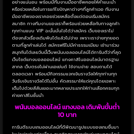
อย่างแน่นอน พร้อมมีทีมงานมืออาชีพคอยให้คำแนะนำ
หรือช่วยเหลือในการแก้ไขปัญหาต่างๆที่ลูกค้าเจอ ทีมงาน
มืออาชีพของเราคอยช่วยเหลือตั้งแต่ตอนเริ่มสมัคร
สมาชิก ทางทีมงานของเราก็พร้อมช่วยเหลือกับทางลูกค้า
ทุกท่านแบบ VIP ฉะนั้นมั่นใจได้ว่าสมัคร เว็บของเราไม่
ต้องกลัวเรื่องเดิมพันได้แล้วไม่จ่าย เพราะเราจ่ายทุกยอด
ตามที่ลูกค้าเล่นได้ สมัครฟรีไม่มีค่าธรรมเนียม เข้ามาร่วม
สนุกกันได้เลยวันนี้เว็บพนันบอลออนไลน์ได้การันตีว่าที่สุด
เว็บไซต์แทงบอลออนไลน์ แทงคาสิโนออนไลน์มาตรฐาน
สากล เว็บตรงไม่ผ่านเอเย่นต์ ใช้งานง่าย สอบถามได้
ตลอดเวลา พร้อมมีกิจกรรมแจกเงินรางวัลให้ทุกท่านทุก
วันรับเงินรางวัลได้ไม่อั้น คัดสรรมาให้แด่คุณโดยเฉพาะ
เต็มไปด้วยสีสันเยอะมากหลายประเภทให้ท่านเลือกครบทุก
ค่ายคาสิโนชั้นนำ
พนันบอลออนไลน์ แทงบอล เดิมพันขั้นต่ำ
10 บาท
การันตีระบบเกมออนไลน์ที่ดีพัฒนารูปแบบของเกมขึ้นมา