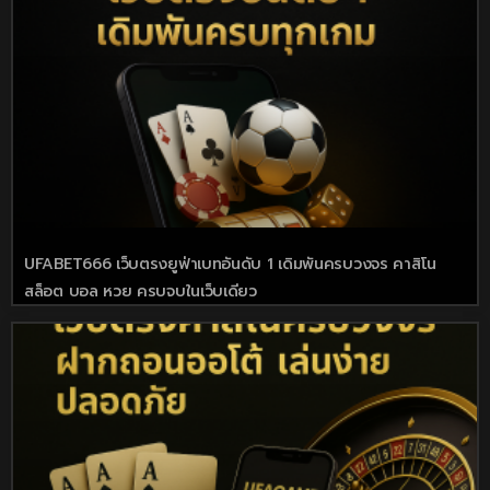
UFABET666 เว็บตรงยูฟ่าเบทอันดับ 1 เดิมพันครบวงจร คาสิโน
สล็อต บอล หวย ครบจบในเว็บเดียว