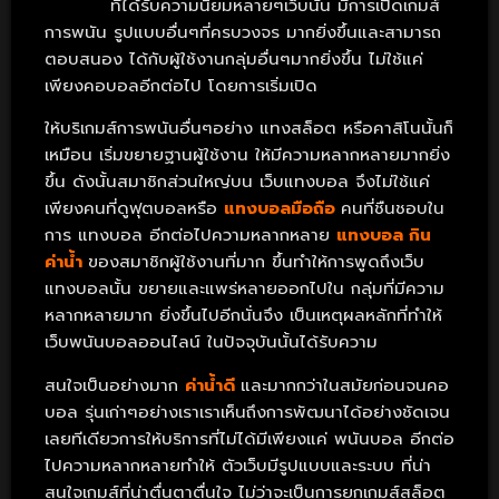
pantip
ที่ได้รับความนิยมหลายๆเว็บนั้น มีการเปิดเกมส์
การพนัน รูปแบบอื่นๆที่ครบวงจร มากยิ่งขึ้นและสามารถ
ตอบสนอง ได้กับผู้ใช้งานกลุ่มอื่นๆมากยิ่งขึ้น ไม่ใช้แค่
เพียงคอบอลอีกต่อไป โดยการเริ่มเปิด
ให้บริเกมส์การพนันอื่นๆอย่าง แทงสล็อต หรือคาสิโนนั้นก็
เหมือน เริ่มขยายฐานผู้ใช้งาน ให้มีความหลากหลายมากยิ่ง
ขึ้น ดังนั้นสมาชิกส่วนใหญ่บน เว็บแทงบอล จึงไม่ใช้แค่
เพียงคนที่ดูฟุตบอลหรือ
แทงบอลมือถือ
คนที่ชืนชอบใน
การ แทงบอล อีกต่อไปความหลากหลาย
แทงบอล กิน
ค่าน้ำ
ของสมาชิกผู้ใช้งานที่มาก ขึ้นทำให้การพูดถึงเว็บ
แทงบอลนั้น ขยายและแพร่หลายออกไปใน กลุ่มที่มีความ
หลากหลายมาก ยิ่งขึ้นไปอีกนั่นจึง เป็นเหตุผลหลักที่ทำให้
เว็บพนันบอลออนไลน์ ในปัจจุบันนั้นได้รับความ
สนใจเป็นอย่างมาก
ค่าน้ำดี
และมากกว่าในสมัยก่อนจนคอ
บอล รุ่นเก่าๆอย่างเราเราเห็นถึงการพัฒนาได้อย่างชัดเจน
เลยทีเดียวการให้บริการที่ไม่ได้มีเพียงแค่ พนันบอล อีกต่อ
ไปความหลากหลายทำให้ ตัวเว็บมีรูปแบบและระบบ ที่น่า
สนใจเกมส์ที่น่าตื่นตาตื่นใจ ไม่ว่าจะเป็นการยกเกมส์สล็อต