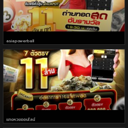
asiapowerball
แทงหวยออนไลน์