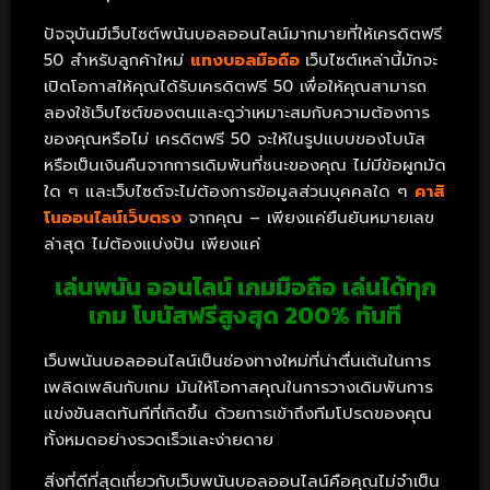
ปัจจุบันมีเว็บไซต์พนันบอลออนไลน์มากมายที่ให้เครดิตฟรี
50 สำหรับลูกค้าใหม่
แทงบอลมือถือ
เว็บไซต์เหล่านี้มักจะ
เปิดโอกาสให้คุณได้รับเครดิตฟรี 50 เพื่อให้คุณสามารถ
ลองใช้เว็บไซต์ของตนและดูว่าเหมาะสมกับความต้องการ
ของคุณหรือไม่ เครดิตฟรี 50 จะให้ในรูปแบบของโบนัส
หรือเป็นเงินคืนจากการเดิมพันที่ชนะของคุณ ไม่มีข้อผูกมัด
ใด ๆ และเว็บไซต์จะไม่ต้องการข้อมูลส่วนบุคคลใด ๆ
คาสิ
โนออนไลน์เว็บตรง
จากคุณ – เพียงแค่ยืนยันหมายเลข
ล่าสุด ไม่ต้องแบ่งปัน เพียงแค่
เล่นพนัน ออนไลน์ เกมมือถือ เล่นได้ทุก
เกม โบนัสฟรีสูงสุด 200% ทันที
เว็บพนันบอลออนไลน์เป็นช่องทางใหม่ที่น่าตื่นเต้นในการ
เพลิดเพลินกับเกม มันให้โอกาสคุณในการวางเดิมพันการ
แข่งขันสดทันทีที่เกิดขึ้น ด้วยการเข้าถึงทีมโปรดของคุณ
ทั้งหมดอย่างรวดเร็วและง่ายดาย
สิ่งที่ดีที่สุดเกี่ยวกับเว็บพนันบอลออนไลน์คือคุณไม่จำเป็น