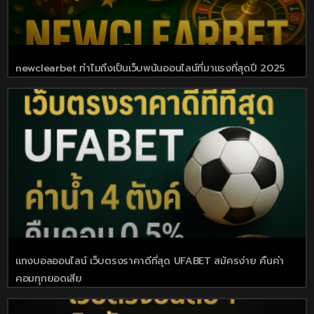
newclearbet ทำไมถึงเป็นเว็บพนันออนไลน์ที่มาแรงที่สุดปี 2025
แทงบอลออนไลน์ เว็บตรงราคาดีที่สุด UFABET สมัครง่าย คืนค่า
คอมทุกยอดเสีย