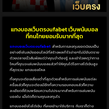
แทงบอลเว็บตรงufabet เว็บพนันบอล
ที่คนไทยยอมรับมากที่สุด
แทงบอลเว็บตรงufabet
สำหรับการลงทุนยอดนิยมเป็น
อย่างยิ่งในสมัยออนไลน์ที่สร้างผลกำไรง่ายๆไม่มีอันตราย
ด้วยปลายนิ้วสัมผัสแต่ว่าคุณจำต้องรู้ และเข้าใจเหตุว่าทาง
ไหนที่คุณจะเล่นพนันบอลแล้วทำให้คุณได้โอกาสได้เงินสูง
ที่สุดรวม แทงบอลไหล
ทั้งคุณจะต้องเสี่ยงต่ำที่สุดด้วยสำหรับการเล่นพนันแต่ละ
ครั้งแล้วก็คุณจะต้องมีอีกทั้งความรอบคอบแล้วก็ความ
ละเอียดถี่ถ้วนพร้อมความไม่ประมาทสำหรับการเล่นพนัน
บอลใน เมื่อใดก็ตามคุณลงทุนไร
แทงบอลยังไงได้เงิน ที่เคยเข้ามาใช้บริการ กับเราก็ต่าง