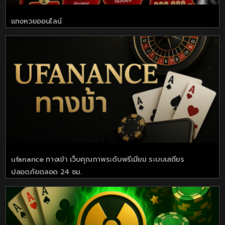
แทงหวยออนไลน์
ufanance ทางเข้า เว็บคุณภาพระดับพรีเมียม ระบบเสถียร
ปลอดภัยตลอด 24 ชม.