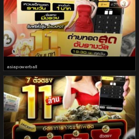
asiapowerball