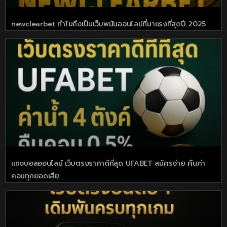
newclearbet ทำไมถึงเป็นเว็บพนันออนไลน์ที่มาแรงที่สุดปี 2025
แทงบอลออนไลน์ เว็บตรงราคาดีที่สุด UFABET สมัครง่าย คืนค่า
คอมทุกยอดเสีย