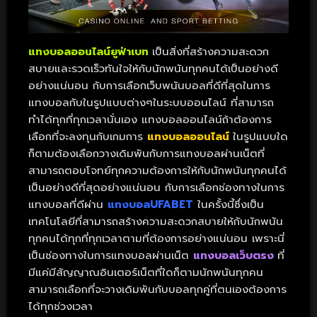
แทงบอลออนไลน์ยูฟ่าเบท
เป็นสิ่งที่สร้างความสะดวก
สบายและรวดเร็วทันใจให้กับนักพนันทุกคนได้เป็นอย่างดี
อย่างแน่นอน กับการเลือกเว็บพนันบอลที่ดีที่สุดในการ
แทงบอลกับในรูปแบบต่างๆในระบบออนไลน์ ที่สามารถ
ทำได้ทุกที่ทุกเวลานั่นเอง แทงบอลออนไลน์ถ้าต้องการ
เลือกที่จะลงทุนกับเกมการ
แทงบอลออนไลน์
ในรูปแบบใด
ก็ตามต้องเลือกวางเดิมพันกับการแทงบอลผ่านเน็ตที่
สามารถตอบโจทย์ทุกความต้องการให้กับนักพนันทุกคนได้
เป็นอย่างดีที่สุดอย่างแน่นอน กับการเลือกช่องทางในการ
แทงบอลที่ดีผ่าน
แทงบอลUFABET
ในครั้งนี้ซึ่งเป็น
เทคโนโลยีที่สามารถสร้างความสะดวกสบายให้กับนักพนัน
ทุกคนได้ทุกที่ทุกเวลาตามที่ต้องการอย่างแน่นอน เพราะนี่
เป็นช่องทางในการแทงบอลผ่านเน็ต
แทงบอลเว็บตรง
ที่
มีแค่มีสัญญาณอินเตอร์เน็ตที่ใดก็ตามนักพนันทุกคน
สามารถเลือกที่จะวางเดิมพันกับบอลทุกคู่ที่ตนเองต้องการ
ได้ทุกช่วงเวลา