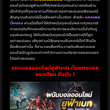
ออนไลน์ของยูฟ่าเบทที่ให้นักพนันทุกคนสามารถเล่นผ่าน
เน็ตได้ทุกที่ทุกเวลาตามที่ต้องการอย่างแน่นอนเพียงแค่มี
สัญญาณอินเทอร์เน็ตเพียงเท่านั้นจริงๆ สำหรับ
แทงบอล
เว็บตรง
ผ่านมือถือทำให้นักพนันทุกคนไม่พลาดทุกแมตช์
การแข่งขันที่ตนเองมีความต้องการและมีความมั่นใจกับคู่
บอลในแต่ละคู่ ให้กับนักพนันทุกคนได้เป็นอย่างดีที่สุด
อย่างแน่นอน เพียงท่านมีสัญญาณอินเทอร์เน็ตไว้ในมือ
ถือเพียงเท่านั้น ก็สามารถเลือกที่จะวางเดิมพันแทงบอล
ออนไลน์ในรูปแบบต่างๆได้ตามความต้องการของตนเอง
ได้อย่างแน่นอน
แทงบอลออนไลน์ยูฟ่าเบท เว็บแทงบอล
ยอดนิยม อันดับ 1