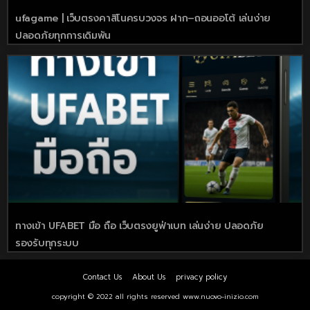
ufagame | เว็บตรงคาสิโนครบวงจร ฝาก–ถอนออโต้ เล่นง่าย
ปลอดภัยทุกการเดิมพัน
ทางเข้า UFABET มือ ถือ เว็บตรงยูฟ่าเบท เล่นง่าย ปลอดภัย
รองรับทุกระบบ
Contact Us
About Us
privacy policy
copyright © 2022 all rights reserved
www.nuovo-inizio.com