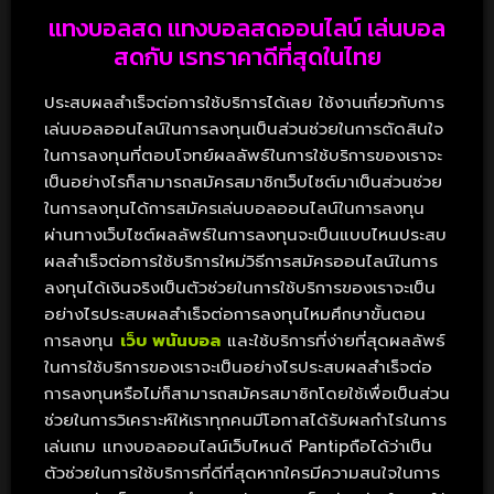
แทงบอลสด แทงบอลสดออนไลน์ เล่นบอล
สดกับ เรทราคาดีที่สุดในไทย
ประสบผลสำเร็จต่อการใช้บริการได้เลย ใช้งานเกี่ยวกับการ
เล่นบอลออนไลน์ในการลงทุนเป็นส่วนช่วยในการตัดสินใจ
ในการลงทุนที่ตอบโจทย์ผลลัพธ์ในการใช้บริการของเราจะ
เป็นอย่างไรก็สามารถสมัครสมาชิกเว็บไซต์มาเป็นส่วนช่วย
ในการลงทุนได้การสมัครเล่นบอลออนไลน์ในการลงทุน
ผ่านทางเว็บไซต์ผลลัพธ์ในการลงทุนจะเป็นแบบไหนประสบ
ผลสำเร็จต่อการใช้บริการใหม่วิธีการสมัครออนไลน์ในการ
ลงทุนได้เงินจริงเป็นตัวช่วยในการใช้บริการของเราจะเป็น
อย่างไรประสบผลสำเร็จต่อการลงทุนไหมศึกษาขั้นตอน
การลงทุน
เว็บ พนันบอล
และใช้บริการที่ง่ายที่สุดผลลัพธ์
ในการใช้บริการของเราจะเป็นอย่างไรประสบผลสำเร็จต่อ
การลงทุนหรือไม่ก็สามารถสมัครสมาชิกโดยใช้เพื่อเป็นส่วน
ช่วยในการวิเคราะห์ให้เราทุกคนมีโอกาสได้รับผลกำไรในการ
เล่นเกม แทงบอลออนไลน์เว็บไหนดี Pantipถือได้ว่าเป็น
ตัวช่วยในการใช้บริการที่ดีที่สุดหากใครมีความสนใจในการ