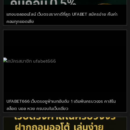
แทงบอลออนไลน์ เว็บตรงราคาดีที่สุด UFABET สมัครง่าย คืนค่า
คอมทุกยอดเสีย
UFABET666 เว็บตรงยูฟ่าเบทอันดับ 1 เดิมพันครบวงจร คาสิโน
สล็อต บอล หวย ครบจบในเว็บเดียว