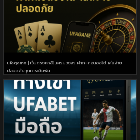
ufagame | เว็บตรงคาสิโนครบวงจร ฝาก–ถอนออโต้ เล่นง่าย
ปลอดภัยทุกการเดิมพัน