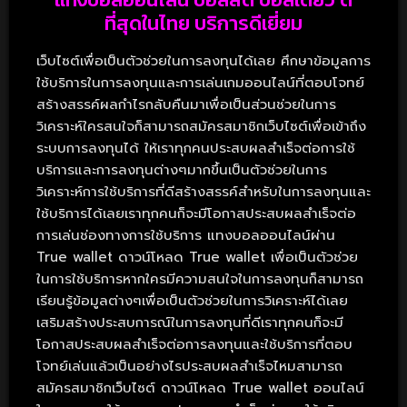
ที่สุดในไทย บริการดีเยี่ยม
เว็บไซต์เพื่อเป็นตัวช่วยในการลงทุนได้เลย ศึกษาข้อมูลการ
ใช้บริการในการลงทุนและการเล่นเกมออนไลน์ที่ตอบโจทย์
สร้างสรรค์ผลกำไรกลับคืนมาเพื่อเป็นส่วนช่วยในการ
วิเคราะห์ใครสนใจก็สามารถสมัครสมาชิกเว็บไซต์เพื่อเข้าถึง
ระบบการลงทุนได้ ให้เราทุกคนประสบผลสำเร็จต่อการใช้
บริการและการลงทุนต่างๆมากขึ้นเป็นตัวช่วยในการ
วิเคราะห์การใช้บริการที่ดีสร้างสรรค์สำหรับในการลงทุนและ
ใช้บริการได้เลยเราทุกคนก็จะมีโอกาสประสบผลสำเร็จต่อ
การเล่นช่องทางการใช้บริการ แทงบอลออนไลน์ผ่าน
True wallet ดาวน์โหลด True wallet เพื่อเป็นตัวช่วย
ในการใช้บริการหากใครมีความสนใจในการลงทุนก็สามารถ
เรียนรู้ข้อมูลต่างๆเพื่อเป็นตัวช่วยในการวิเคราะห์ได้เลย
เสริมสร้างประสบการณ์ในการลงทุนที่ดีเราทุกคนก็จะมี
โอกาสประสบผลสำเร็จต่อการลงทุนและใช้บริการที่ตอบ
โจทย์เล่นแล้วเป็นอย่างไรประสบผลสำเร็จไหมสามารถ
สมัครสมาชิกเว็บไซต์ ดาวน์โหลด True wallet ออนไลน์