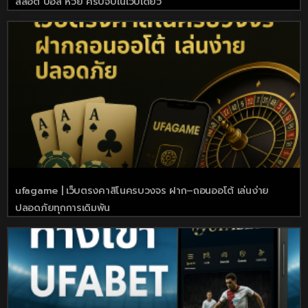
สล็อต บอล หวย ครบจบในเว็บเดียว
ufagame | เว็บตรงคาสิโนครบวงจร ฝาก–ถอนออโต้ เล่นง่าย
ปลอดภัยทุกการเดิมพัน