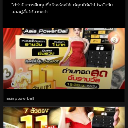
ได้ว่าเป็นการคืนทุนที่สร้างช่องให้แด่คุณได้เข้าไปพนันกับ
บอลคู่อื่นได้มากกว่า
asiapowerball