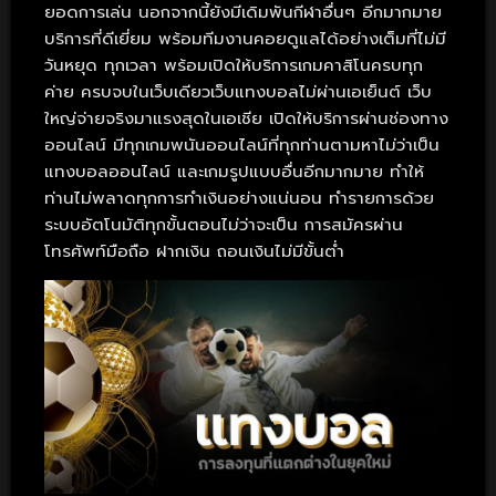
ยอดการเล่น นอกจากนี้ยังมีเดิมพันกีฬาอื่นๆ อีกมากมาย
บริการที่ดีเยี่ยม พร้อมทีมงานคอยดูแลได้อย่างเต็มที่ไม่มี
วันหยุด ทุกเวลา พร้อมเปิดให้บริการเกมคาสิโนครบทุก
ค่าย ครบจบในเว็บเดียวเว็บแทงบอลไม่ผ่านเอเย็นต์ เว็บ
ใหญ่จ่ายจริงมาแรงสุดในเอเชีย เปิดให้บริการผ่านช่องทาง
ออนไลน์ มีทุกเกมพนันออนไลน์ที่ทุกท่านตามหาไม่ว่าเป็น
แทงบอลออนไลน์ และเกมรูปแบบอื่นอีกมากมาย ทำให้
ท่านไม่พลาดทุกการทำเงินอย่างแน่นอน ทำรายการด้วย
ระบบอัตโนมัติทุกขั้นตอนไม่ว่าจะเป็น การสมัครผ่าน
โทรศัพท์มือถือ ฝากเงิน ถอนเงินไม่มีขั้นต่ำ