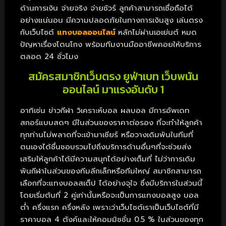
ด้านการเงิน จ่ายจริง จ่ายชัวร์ ลูกค้าสามารถเชื่อถือได้
อย่างแน่นอน มีความปลอดภัยในทางการเงินสูง เล่นตรง
กับเว็บไซต์
แทงบอลออนไลน์
หลักไม่ผ่านเอเย่นต์ หมด
ปัญหาเรื่องโดนโกง พร้อมทีมงานมืออาชีพคอยให้บริการ
ตลอด 24 ชั่วโมง
สมัครสมาชิกเว็บตรง ยูฟ่าเบท เว็บพนัน
ออนไลน์ มาแรงอันดับ 1
อาทิเช่น ข่าวกีฬา วิเคราะห์บอล ผลบอล มีการอัพเดท
สกอร์แบบสดๆ มีในส่วนของราคาต่อรอง ที่จะทำให้ลูกค้า
ทุกท่านไม่พลาดที่จะเข้ามาเชียร์ หรือวางเดิมพันในทีมที่
ตนเองได้ชื่นชอบรวมไปถึงบริการด้านอื่นๆที่จะช่วยส่ง
เสริมให้ลูกค้าได้มีความสนุกได้อย่างเต็มที่ ไม่ว่าการเดิม
พันกีฬาในส่วนของทีมลีกเล็กหรือทีมใหญ่ สมาชิกสามารถ
เลือกที่จะแทงบอลสเต็ป ได้อย่างจุใจ ซึ่งมีบริการในส่วนนี้
โดยเริ่มต้นที่ 2 คู่เท่านั้นหรือจะเป็นการแทงบอลสูง บอล
ต่ำ ครึ่งแรก ครึ่งหลัง เพราะว่าเว็บไซต์เราเป็นเว็บไซต์ที่มี
ราคาบอล 4 ตังค์และให้คอมมิชชั่น 0.5 % ในส่วนของทุก