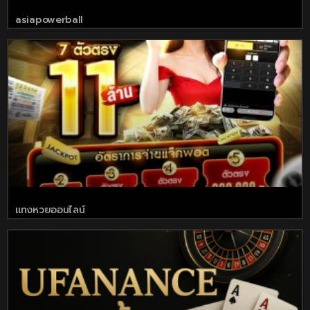
asiapowerball
แทงหวยออนไลน์