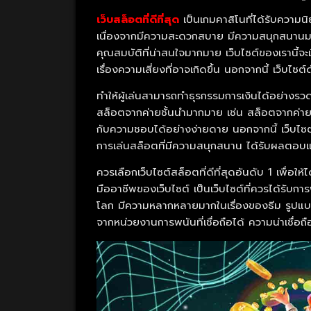
เว็บสล็อตที่ดีที่สุด
เป็นเกมคาสิโนที่ได้รับความน
เนื่องจากมีความสะดวกสบาย มีความสนุกสนานมากมาย 
คุณสมบัติที่น่าสนใจมากมาย เว็บไซต์ของเรานี้จะม
เรื่องความเสี่ยงที่อาจเกิดขึ้น นอกจากนี้ เว็บไซต
ทำให้ผู้เล่นสามารถทำธุรกรรมการเงินได้อย่างร
สล็อตจากค่ายชั้นนำมากมาย เช่น สล็อตจากค่าย 
กับความชอบได้อย่างง่ายดาย นอกจากนี้ เว็บไซต์
การเล่นสล็อตที่มีความสนุกสนาน ได้รับผลตอบแทน
ควรเลือกเว็บไซต์สล็อตที่ดีที่สุดอันดับ 1 เพื่อใ
มืออาชีพของเว็บไซต์ เป็นเว็บไซต์ที่ควรได้รับก
โลก มีความหลากหลายมากในเรื่องของธีม รูปแบบก
จากหน่วยงานการพนันที่เชื่อถือได้ ความน่าเชื่