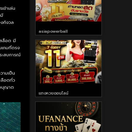
เข้าเล่น
มี
้องกังวล
asiapowerball
สล็อต มี
นเกมที่ตรง
ประสบการณ์
ความเป็น
ล็อตทั่ว
บอนุญาต
แทงหวยออนไลน์