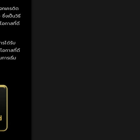
รแจกเครดิต
่งเป็นวิธี
โอกาสที่ดี
ารได้รับ
โอกาสที่ดี
นการเริ่ม