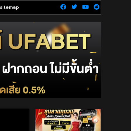
sitemap