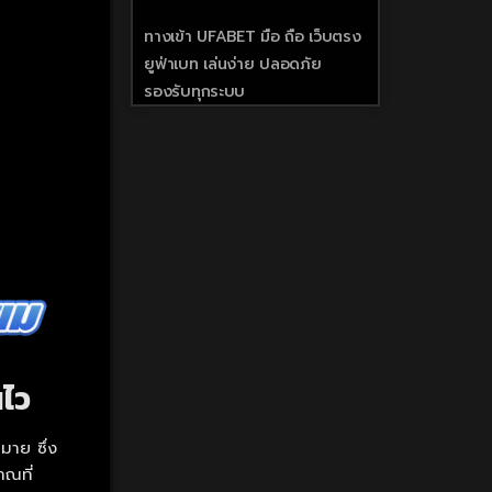
ทางเข้า UFABET มือ ถือ เว็บตรง
ยูฟ่าเบท เล่นง่าย ปลอดภัย
รองรับทุกระบบ
ินไว
มาย ซึ่ง
าณที่