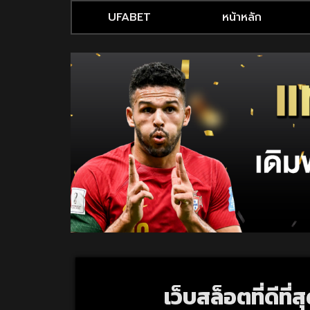
UFABET
หน้าหลัก
เว็บสล็อตที่ดีที