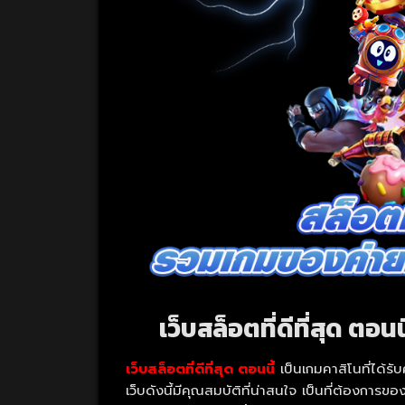
เว็บสล็อตที่ดีที่สุด ตอนน
เว็บสล็อตที่ดีที่สุด ตอนนี้
เป็นเกมคาสิโนที่ได้รั
เว็บดังนี้มีคุณสมบัติที่น่าสนใจ เป็นที่ต้องการข