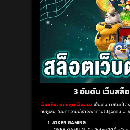
3 อันดับ เว็บสล็
เว็บสล็อตที่ดีที่สุด เว็บตรง
เป็นเกมคาสิโนที่ได้
กับผู้เล่น ในบทความนี้เราจะพาท่านไปรู้จักกับ 3
JOKER GAMING
JOKER GAMING เป็นเว็บไซต์ที่มีชื่อเสียง 