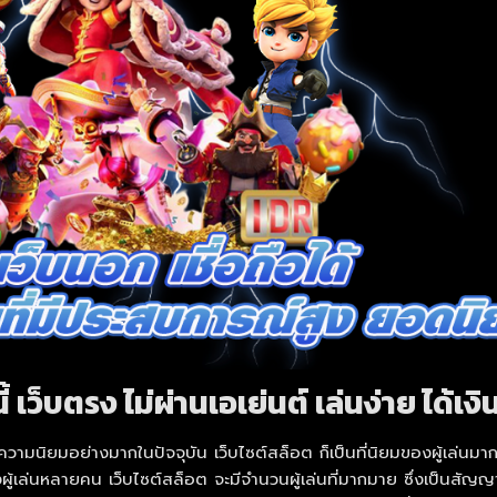
ี้ เว็บตรง ไม่ผ่านเอเย่นต์ เล่นง่าย ได้เง
บความนิยมอย่างมากในปัจจุบัน เว็บไซต์สล็อต ก็เป็นที่นิยมของผู้เล่นมาก
องผู้เล่นหลายคน เว็บไซต์สล็อต จะมีจำนวนผู้เล่นที่มากมาย ซึ่งเป็นสัญญ