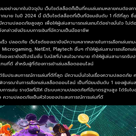
ิยมอย่างมากในปัจจุบัน เว็บไซต์สล็อตก็เป็นที่คนเล่นเกมหลายคนต้องการ
ในปี 2024 นี้ มีเว็บไซต์สล็อตที่เป็นที่นิยมอันดับ 1 ที่ดีที่สุด ซึ่ง
ีความปลอดภัยสูงสุด เพื่อให้ผู้เล่นสามารถเล่นเกมได้อย่างมั่นใจ ไม่ต
์ดังกล่าวยังมีระบบการเงินที่มีความเป็นมืออาชีพ
วดเร็ว ปลอดภัย เว็บไซต์ของเรายังมีความหลากหลายในการเลือกเล่นเกม
Microgaming, NetEnt, Playtech อื่นๆ ทำให้ผู้เล่นสามารถเลือกเล่
ของเรายังมีโปรโมชั่น โบนัสที่น่าสนใจมากมาย ทำให้ผู้เล่นสามารถรับ
ที่ดี สำหรับผู้ที่ต้องการเข้าเล่นสล็อตออนไลน์
ห้ได้รับประสบการณ์การเล่นที่ดีที่สุด มีความมั่นใจในเรื่องความปลอดภัย 
ารพิจารณาในการเลือกเล่นสล็อตออนไลน์ เป็นที่นิยมอันดับ 1 ของผู้เล่นส
ารเล่น รางวัลที่มีให้ มีระบบความปลอดภัยที่มีมาตรฐานสูง ได้รับใ
อถือ ความปลอดภัยเป็นหัวใจของประสบการณ์การเล่นที่ดี