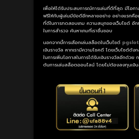
เพื่อให้ได้รับประสบการณ์การเล่นที่ดีที่สุด มีโอ
ฟรีให้กับผู้เล่นมีข้อดีอีกหลายอย่าง อย่างแรก
ที่ดีในการทดสอบเกม ความสนุกของเว็บไซต์ อีกทั้ง
ในการสำรวจ ค้นหาเกมที่เราชื่นชอบ
นอกจากนี้การเลือกเล่นสล็อตในเว็บไซต์
pgslo
เงินรางวัล หากเรามีความโชคดี โดยเว็บไซต์ดังกล่า
ในการเพิ่มโอกาสในการได้รับเงินรางวัลอีกด้วย การเ
ต้นการเล่นสล็อตออนไลน์ โดยไม่ต้องลงทุนเงิน