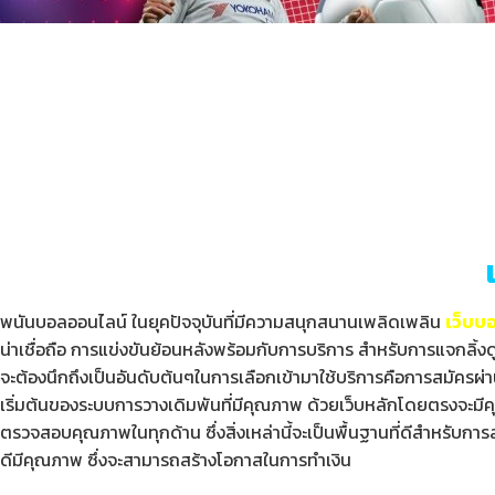
พนันบอลออนไลน์ ในยุคปัจจุบันที่มีความสนุกสนานเพลิดเพลิน
เว็บบ
น่าเชื่อถือ การแข่งขันย้อนหลังพร้อมกับการบริการ สำหรับการแจกลิ้งดูบอ
จะต้องนึกถึงเป็นอันดับต้นๆในการเลือกเข้ามาใช้บริการคือการสมัครผ่
เริ่มต้นของระบบการวางเดิมพันที่มีคุณภาพ ด้วยเว็บหลักโดยตรงจะมีคุณส
ตรวจสอบคุณภาพในทุกด้าน ซึ่งสิ่งเหล่านี้จะเป็นพื้นฐานที่ดีสำหรับกา
ดีมีคุณภาพ ซึ่งจะสามารถสร้างโอกาสในการทำเงิน