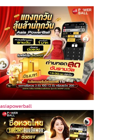
asiapowerball