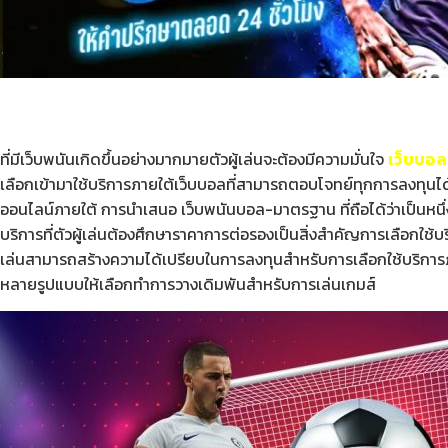
ที่มีเว็บพนันเกิดขึ้นอย่างมากมายตัวผู้เล่นจะต้องมีความมั่นใจ
เว็บบอล
เลือกเข้ามาใช้บริการภายใต้เว็บบอลที่สามารถตอบโจทย์ทุกการลงทุนไ
ออนไลน์ภายใต้ การนำเสนอ เว็บพนันบอล-มาตรฐาน ที่ถือได้ว่าเป็นหนึ่งใน
บริการที่ตัวผู้เล่นต้องศึกษาราคาการต่อรองเป็นสิ่งสำคัญการเลือกใช้
เล่นสามารถสร้างความได้เปรียบในการลงทุนสำหรับการเลือกใช้บริการภาย
หลายรูปแบบให้เลือกทำการวางเดิมพันสำหรับการเล่นเกมส์