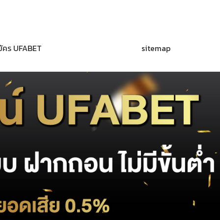
มัคร UFABET
sitemap