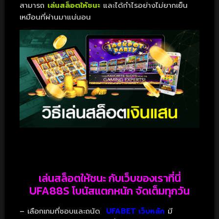
สามารถ
เล่นสล็อตให้ชนะ
และได้กำไรอย่างไม่ยากเย็น
เหมือนที่ผ่านมาแน่นอน
เล่นสล็อตให้ชนะ กับเว็บของเราที่นี่
UFA88S โบนัสแตกหนัก จัดเต็มทุกวัน
– เลือกเกมที่ชอบและถนัด
UFABET เว็บหลัก
มี