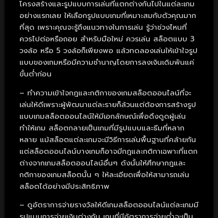
โครงสร้างและรูปแบบการเล่นที่แตกต่างกันไปในแต่ละเกม
อย่างแรกเลย ให้เลือกรูปแบบเกมที่เหมาะสมกับตัวคุณมาก
ที่สุด เพราะคุณจะรู้ถึงแนวทางในการเล่น รู้ว่าช่วงไหนที่
ควรไปต่อหรือถอย สำหรับมือใหม่ ควรเล่น สล็อตแบบ 3
วงล้อ หรือ 5 วงล้อก็เพียงพอ แล้วทดลองเล่นให้เข้าใจรูป
แบบของเกมหรือมีความชำนาญโดยการลงเงินเดิมพันแค่
ขั้นต่ำก่อน
– ทำความเข้าใจกฎและกติกาของเกมสล็อตออนไลน์ที่จะ
เล่นให้ดีเพราะผู้พัฒนาแต่ละรายก็ล้วนแต่ต้องการสร้างรูป
แบบเกมสล็อตออนไลน์ให้มีเอกลักษณ์เพื่อดึงดูดผู้เล่น
ทำให้เกม สล็อตกลายเป็นเกมที่มีรูปแบบและธีมที่หลาก
หลาย แม้สล็อตแต่ละเกมจะมีวิธีการเล่นพื้นฐานที่คล้ายกัน
แต่สล็อตออนไลน์บางเกมก็อาจมีกฎและกติกาเฉพาะที่แตก
ต่างจากเกมสล็อตออนไลน์อื่นๆ ดังนั้นให้ศึกษากฎและ
กติกาของเกมสล็อตนั้น ๆ ให้ละเอียดเพื่อให้สามารถเล่น
สล็อตได้อย่างมีประสิทธิภาพ
– ดูอัตราการจ่ายรางวัลให้ดีเกมสล็อตออนไลน์แต่ละเกมมี
รูปแบบการจ่ายเงินต่างกัน เกมที่มีอัตราการจ่ายต่ำจะเป็น