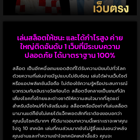
เล่นสล็อตให้ชนะ และได้กำไรสูง ค่าย
ใหญ่ติดอันดับ 1 เว็บที่มีระบบความ
ปลอดภัย ได้มาตราฐาน 100%
สล็อต เป็นอีกหนึ่งเกมยอดฮิตที่ได้รับความนิยมไปทั่วโลก
ด้วยความที่เล่นง่ายมีรูปแบบไม่ซับซ้อน เล่นได้ผ่านเว็บไซต์
หรือแอปพลิเคชันมือถือ ไม่ต้องใช้ความรู้หรือประสบการณ์
บวกรวมกับเงินรางวัลก้อนโต สล็อตจึงกลายเป็นเกมที่นัก
เสี่ยงโชคทั้งไทยและต่างชาติให้ความสนใจมากที่สุดแต่
สำหรับมือใหม่ที่กำลังเริ่มเล่น สล็อตหรือมือเก่าที่เล่นสล็อต
มานานแต่ก็ยังไม่เคยได้แจ็กพอตสักทีเราต้องขอบอกว่า
คุณนั้นโชคดีมากๆ ที่ได้มาเจอบทความนี้เพราะเราจะพาคุณ
ไปดู 10 เทคนิค เล่นที่คนส่วนมากยังไม่รู้ซึ่งแน่นอนว่าหลัง
คุณอ่านและทำความเข้าใจเทคนิคเหล่านี้แล้ว คุณจะ