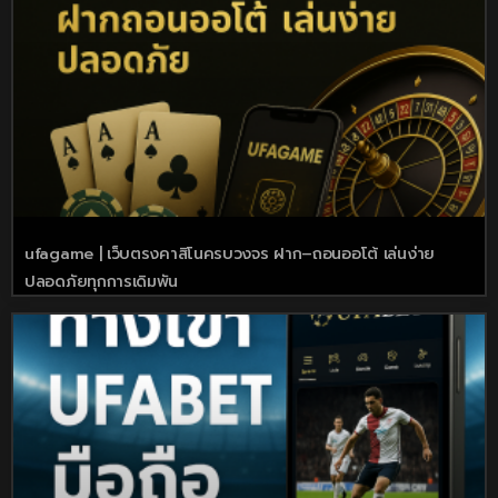
ufagame | เว็บตรงคาสิโนครบวงจร ฝาก–ถอนออโต้ เล่นง่าย
ปลอดภัยทุกการเดิมพัน