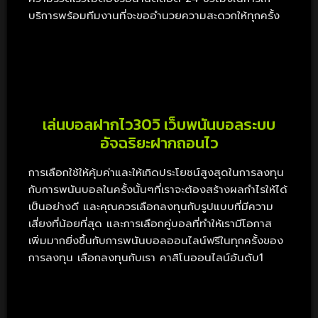
บริการพร้อมทีมงานที่จะขออำนวยความสะดวกให้ทุกครั้ง
เล่นบอลฝากไว30วิ
เว็บพนันบอลระบบ
อัจฉริยะฝากถอนไว
การเลือกใช้ให้คุ้มค่าและให้เกิดประโยชน์สูงสุดในการลงทุน
กับการพนันบอลในครั้งนั้นๆที่เราจะต้องสร้างผลกำไรให้ได้
เป็นอย่างดี และคุณควรเลือกลงทุนกับรูปแบบที่มีความ
เสี่ยงที่น้อยที่สุด และการเลือกคู่บอลที่ทำให้เรามีโอกาส
เพิ่มมากยิ่งขึ้นกับการพนันบอลออนไลน์ฟรีในทุกครั้งของ
การลงทุน เลือกลงทุนกับเรา คาสิโนออนไลน์อันดับ1