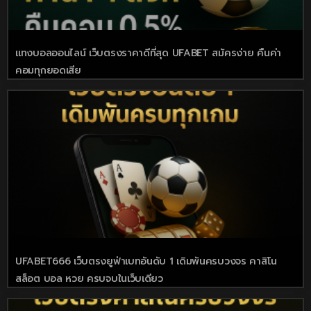
แทงบอลออนไลน์ เว็บตรงราคาดีที่สุด UFABET สมัครง่าย คืนค่า
คอมทุกยอดเสีย
UFABET666 เว็บตรงยูฟ่าเบทอันดับ 1 เดิมพันครบวงจร คาสิโน
สล็อต บอล หวย ครบจบในเว็บเดียว