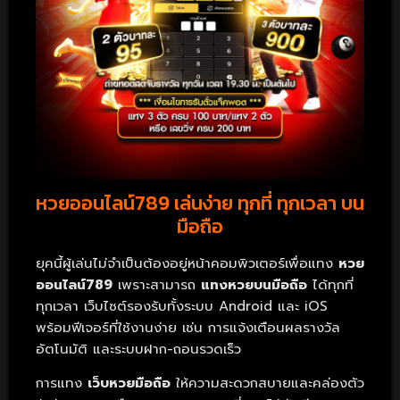
หวยออนไลน์789 เล่นง่าย ทุกที่ ทุกเวลา บน
มือถือ
ยุคนี้ผู้เล่นไม่จำเป็นต้องอยู่หน้าคอมพิวเตอร์เพื่อแทง
หวย
ออนไลน์789
เพราะสามารถ
แทงหวยบนมือถือ
ได้ทุกที่
ทุกเวลา เว็บไซต์รองรับทั้งระบบ Android และ iOS
พร้อมฟีเจอร์ที่ใช้งานง่าย เช่น การแจ้งเตือนผลรางวัล
อัตโนมัติ และระบบฝาก-ถอนรวดเร็ว
การแทง
เว็บหวยมือถือ
ให้ความสะดวกสบายและคล่องตัว