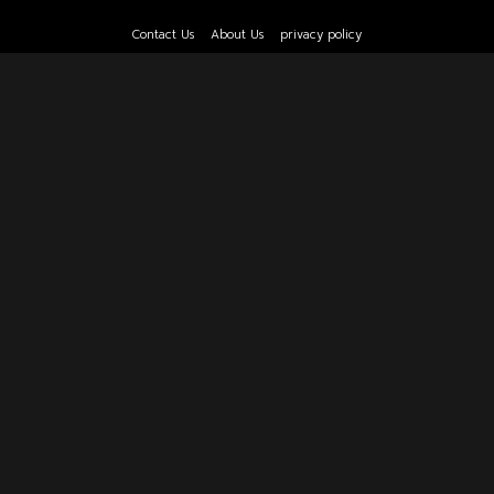
Contact Us
About Us
privacy policy