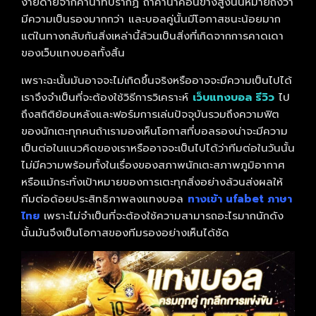
ง่ายดายจากค่าน้ำที่ปรากฏ ถ้าค่าน้ำค่อนข้างสูงนั่นหมายถึงว่า
มีความเป็นรองมากกว่า และบอลคู่นั้นมีโอกาสชนะน้อยมาก
แต่ในทางกลับกันสิ่งเหล่านี้ล้วนเป็นสิ่งที่เกิดจากการคาดเดา
ของเว็บแทงบอลทั้งสิ้น
เพราะฉะนั้นมันอาจจะไม่เกิดขึ้นจริงหรืออาจจะมีความเป็นไปได้
เราจึงจำเป็นที่จะต้องใช้วิธีการวิเคราะห์
เว็บแทงบอล รีวิว
ไป
ถึงสถิติย้อนหลังและฟอร์มการเล่นปัจจุบันรวมถึงความฟิต
ของนักเตะทุกคนถ้าเรามองเห็นโอกาสที่บอลรองน่าจะมีความ
เป็นต่อในแนวคิดของเราหรืออาจจะเป็นไปได้ว่าทีมต่อในวันนั้น
ไม่มีความพร้อมทั้งในเรื่องของสภาพนักเตะสภาพภูมิอากาศ
หรือแม้กระทั่งเป้าหมายของการเตะทุกสิ่งอย่างล้วนส่งผลให้
ทีมต่อด้อยประสิทธิภาพลงแทงบอล
ทางเข้า ufabet ภาษา
ไทย
เพราะไม่จำเป็นที่จะต้องใช้ความสามารถอะไรมากนักดัง
นั้นมันจึงเป็นโอกาสของทีมรองอย่างเห็นได้ชัด