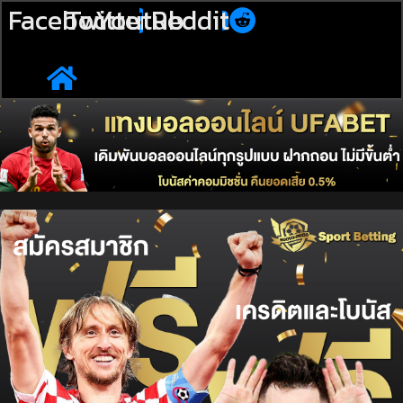
Skip
Facebook
Twitter
Youtube
Reddit
to
content