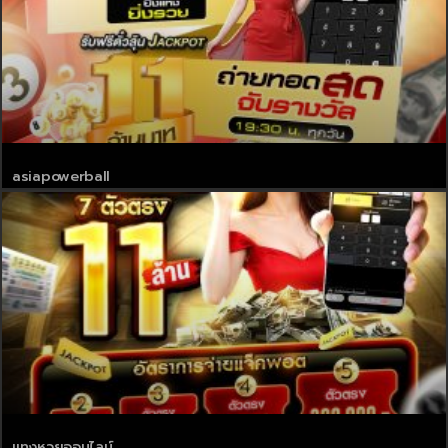
asiapowerball
แทงหวยออนไลน์