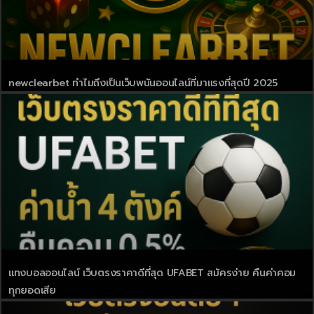
newclearbet ทำไมถึงเป็นเว็บพนันออนไลน์ที่มาแรงที่สุดปี 2025
แทงบอลออนไลน์ เว็บตรงราคาดีที่สุด UFABET สมัครง่าย คืนค่าคอม
ทุกยอดเสีย