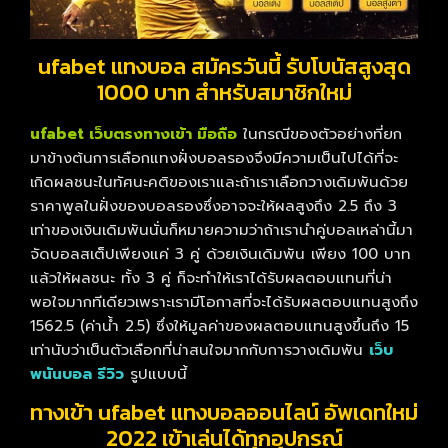
ufabet แทงบอล สมัครวันนี้ รับโบนัสสูงสุด
1000 บาท สำหรับสมาชิกใหม่
ufabet เว็บตรงทางเข้า มือถือ
ในกรณีของตัวอย่างที่ยก
มาข้างต้นการเลือกแทงฝั่งบอลรองจึงมีความเป็นไปได้ที่จะ
เกิดผลชนะในทัศนะคติของเราและถ้าเราเลือกวางเดิมพันด้วย
ราคาพูลในฝั่งของบอลรองซึ่งอาจจะให้ผลสูงถึง 2.5 ถึง 3
เท่าของเงินเดิมพันนั่นก็หมายความว่าถ้าเรานำคู่บอลเหล่านี้มา
จัดบอลสเต็ปเพียงแค่ 3 คู่ ด้วยเงินเดิมพัน เพียง 100 บาท
แล้วให้ผลชนะ ทั้ง 3 คู่ ก็จะทำให้เราได้รับผลตอบแทนที่น่า
พอใจมากทีเดียวเพราะเรามีโอกาสที่จะได้รับผลตอบแทนสูงถึง
1562.5 (ค่าน้ำ 2.5) ซึ่งให้มูลค่าของผลตอบแทนสูงขึ้นถึง 15
เท่านับว่าเป็นตัวเลือกที่น่าสนใจมากกับการวางเดิมพัน
เว็บ
พนันบอล รีวิว
รูปแบบนี้
ทางเข้า ufabet แทงบอลออนไลน์ อัพเดทใหม่
2022 เข้าเล่นได้ทุกอุปกรณ์