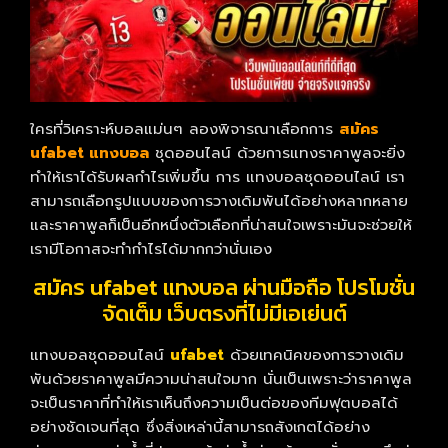
ใครที่วิเคราะห์บอลแม่นๆ ลองพิจารณาเลือกการ
สมัคร
ufabet แทงบอล
ชุดออนไลน์ ด้วยการแทงราคาพูลจะยิ่ง
ทำให้เราได้รับผลกำไรเพิ่มขึ้น การ แทงบอลชุดออนไลน์ เรา
สามารถเลือกรูปแบบของการวางเดิมพันได้อย่างหลากหลาย
และราคาพูลก็เป็นอีกหนึ่งตัวเลือกที่น่าสนใจเพราะมันจะช่วยให้
เรามีโอกาสจะทำกำไรได้มากกว่านั่นเอง
สมัคร ufabet แทงบอล ผ่านมือถือ โปรโมชั่น
จัดเต็ม เว็บตรงที่ไม่มีเอเย่นต์
แทงบอลชุดออนไลน์
ufabet
ด้วยเทคนิคของการวางเดิม
พันด้วยราคาพูลมีความน่าสนใจมาก นั่นเป็นเพราะว่าราคาพูล
จะเป็นราคาที่ทำให้เราเห็นถึงความเป็นต่อของทีมฟุตบอลได้
อย่างชัดเจนที่สุด ซึ่งสิ่งเหล่านี้สามารถสังเกตได้อย่าง