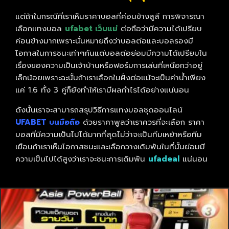
แต่ถ้าในกรณีที่เราเห็นราคาบอลที่ค่อนข้างสูสี การพิจารณา
เลือกแทงบอล
ufabet เว็บแม่
ต่อถือว่ามีความได้เปรียบ
ค่อนข้างมากเพราะนั่นหมายถึงว่าบอลต่อและบอลรองมี
โอกาสในการชนะเท่าๆกันแต่บอลต่อย่อมมีความได้เปรียบใน
เรื่องของความเป็นเจ้าบ้านหรือฟอร์มการเล่นที่เหนือกว่าอยู่
เล็กน้อยเพราะฉะนั้นถ้าเราเลือกในฝั่งต่อแม้จะเป็นค่าน้ำเพียง
แค่ 1.6 ทั้ง 3 คู่ก็ยังทำให้เรามีผลกำไรได้อย่างแน่นอน
ดังนั้นเราจะสามารถสรุปวิธีการแทงบอลชุดออนไลน์
UFABET บนมือถือ
ด้วยราคาพูลว่าเราควรที่จะเลือก ราคา
บอลที่มีความเป็นไปได้มากที่สุดไม่ว่าจะเป็นทีมเหย้าหรือทีม
เยือนถ้าเราเห็นโอกาสชนะและเลือกวางเดิมพันในที่นั้นย่อมมี
ความเป็นไปได้สูงว่าเราจะชนะการเดิมพัน
ufadeal
แน่นอน