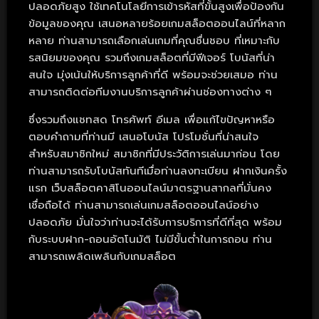
ปลอดภัยสูง ใช้เทคโนโลยีการเข้ารหัสที่ขั้นสูงเพื่อป้องกัน
ข้อมูลของคุณ เสนอหลายร้อยเกมสล็อตออนไลน์ที่หลาก
หลาย ท่านสามารถเลือกเล่นเกมที่คุณชื่นชอบ ที่เหมาะกับ
รสนิยมของคุณ รวมถึงเกมสล็อตที่มีฟีเจอร์ โบนัสที่น่า
สนใจ มุ่งเน้นให้บริการลูกค้าที่ดี พร้อมจะช่วยเสมอ ท่าน
สามารถติดต่อทีมงานบริการลูกค้าผ่านช่องทางต่าง ๆ
ซึ่งรวมถึงแชทสด โทรศัพท์ อีเมล เพื่อแก้ไขปัญหาหรือ
ตอบคำถามที่ท่านมี เสนอโบนัส โปรโมชั่นที่น่าสนใจ
สำหรับสมาชิกใหม่ สมาชิกที่มีประวัติการเล่นมาก่อน โดย
ท่านสามารถรับโบนัสทันทีเมื่อท่านลงทะเบียน ฝากเงินครั้ง
แรก เว็บสล็อตคาสิโนออนไลน์มาตรฐานสากลที่มั่นคง
เชื่อถือได้ ท่านสามารถเล่นเกมสล็อตออนไลน์อย่าง
ปลอดภัย มั่นใจว่าท่านจะได้รับการบริการที่ดีที่สุด พร้อม
กับระบบฝาก-ถอนอัตโนมัติ ไม่มีขั้นต่ำในการถอน ท่าน
สามารถเพลิดเพลินกับเกมสล็อต