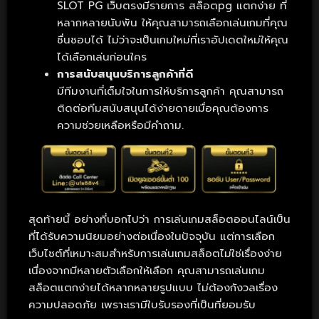
SLOT PG เว็บตรงมีรายการ สล็อตpg แตกง่าย ที่
หลากหลายนับพัน ให้คุณสามารถเลือกเล่นเกมที่คุณ
ชื่นชอบได้ ไม่ว่าจะเป็นเกมใหม่ที่เราอัปเดตใหม่ให้คุณ
ได้เลือกเล่นก่อนใคร
การสนับสนุนบริการลูกค้าที่ดี
มีทีมงานที่เต็มใจในการให้บริการลูกค้า คุณสามารถ
ติดต่อทีมสนับสนุนได้ง่ายดายเมื่อคุณต้องการ
ความช่วยเหลือหรือมีคำถาม.
สุดท้ายนี้ อย่างที่บอกไปว่า การเล่นเกมสล็อตออนไลน์เป็น
ที่ได้รับความนิยมอย่างต่อเนื่องในปัจจุบัน แต่การเลือก
เว็บไซต์ที่เหมาะสมสำหรับการเล่นเกมสล็อตไม่ใช่เรื่องง่าย
เนื่องจากมีหลายตัวเลือกให้เลือก คุณสามารถเล่นเกม
สล็อตแตกง่ายได้หลากหลายรูปแบบ ไม่ต้องกังวลเรื่อง
ความปลอดภัย เพราะเรามีใบรับรองที่เป็นที่ยอมรับ