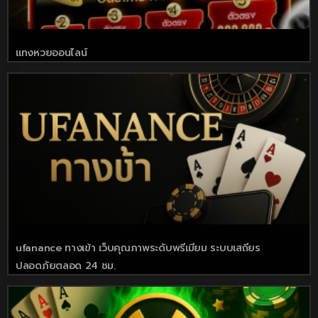
แทงหวยออนไลน์
ufanance ทางเข้า เว็บคุณภาพระดับพรีเมียม ระบบเสถียร
ปลอดภัยตลอด 24 ชม.