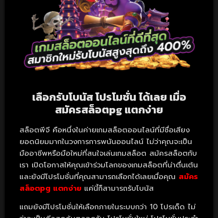
เลือกรับโบนัส โปรโมชั่น ได้เลย เมื่อ
สมัครสล็อตpg แตกง่าย
สล็อตพีจี คือหนึ่งในค่ายเกมสล็อตออนไลน์ที่มีชื่อเสียง
ยอดนิยมมากในวงการการพนันออนไลน์ ไม่ว่าคุณจะเป็น
มืออาชีพหรือมือใหม่ที่สนใจเล่นเกมสล็อต สมัครสล็อตกับ
เรา เปิดโอกาสให้คุณเข้าร่วมโลกของเกมสล็อตที่น่าตื่นเต้น
และยังมีโปรโมชั่นที่คุณสามารถเลือกได้เลยเมื่อคุณ
สมัคร
สล็อตpg แตกง่าย
แค่นี้ก็สามารถรับโบนัส
แถมยังมีโปรโมชั่นให้เลือกภายในระบบกว่า 10 โปรเด็ด ไม่