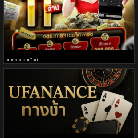
แทงหวยออนไลน์