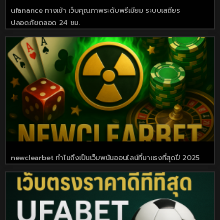
ufanance ทางเข้า เว็บคุณภาพระดับพรีเมียม ระบบเสถียร
ปลอดภัยตลอด 24 ชม.
newclearbet ทำไมถึงเป็นเว็บพนันออนไลน์ที่มาแรงที่สุดปี 2025