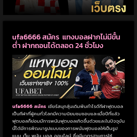
ufa6666 สมัคร แทงบอลฝากไม่มีขั้น
ต่ำ ฝากถอนได้ตลอด 24 ชั่วโมง
ufa6666 สมัคร
เชียร์สนุกลุ้นเดิมพันกำไรดีกีฬาฟุตบอล
เป็นกีฬาที่ผู้คนทั่วโลกมีความนิยมชมชอบและเมื่อปีที่แล้ว
ฟุตบอลก็ย่อมมีการพนันฟุตบอลเกิดขึ้นด้วยและในปัจจุบัน
นี้ได้มีการพัฒนารูปแบบของการพนันฟุตบอลให้เป็นรูป
แบบ เว็บ พนัน บอล ออนไลน์ ซึ่งมีมาตรฐานการให้