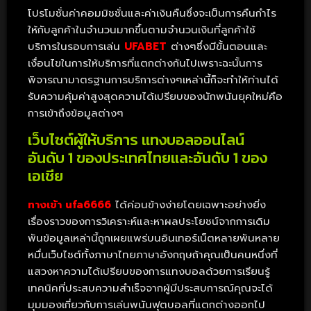
โปรโมชั่นค่าคอมมิชชั่นและค่าเงินคืนซึ่งจะเป็นการคืนกำไร
ให้กับลูกค้าในจำนวนมากขึ้นตามจำนวนเงินที่ลูกค้าใช้
บริการในรอบการเล่น
UFABET
ต่างๆซึ่งมีขั้นตอนและ
เงื่อนไขในการให้บริการที่แตกต่างกันไปเพราะฉะนั้นการ
พิจารณามาตรฐานการบริการต่างๆเหล่านี้ก็จะทำให้ท่านได้
รับความคุ้มค่าสูงสุดความได้เปรียบของนักพนันยุคใหม่คือ
การเข้าถึงข้อมูลต่างๆ
เว็บไซต์ผู้ให้บริการ แทงบอลออนไลน์
อันดับ 1 ของประเทศไทยและอันดับ 1 ของ
เอเชีย
ทางเข้า ufa6666
ได้ค่อนข้างง่ายโดยเฉพาะอย่างยิ่ง
เรื่องราวของการวิเคราะห์และหาผลประโยชน์จากการเดิม
พันข้อมูลเหล่านี้ถูกเผยแพร่บนอินเทอร์เน็ตหลายพันหลาย
หมื่นเว็บไซต์ทั้งภาษาไทยภาษาอังกฤษถ้าคุณเป็นคนหนึ่งที่
แสวงหาความได้เปรียบของการแทงบอลด้วยการเรียนรู้
เทคนิคที่ประสบความสำเร็จจากผู้มีประสบการณ์คุณจะได้
มุมมองเกี่ยวกับการเล่นพนันฟุตบอลที่แตกต่างออกไป