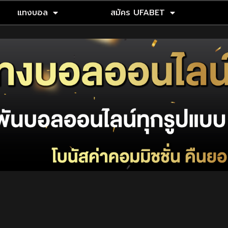
แทงบอล
สมัคร UFABET