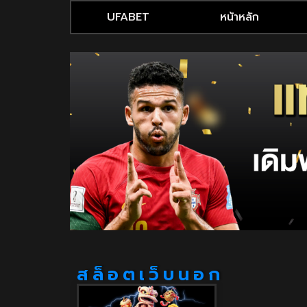
UFABET
หน้าหลัก
สล็อตเว็บนอก