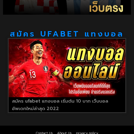
สมัคร UFABET แทงบอล
สมัคร ufabet แทงบอล เริ่มต้น 10 บาท เว็บบอล
อัพเดทใหม่ล่าสุด 2022
Contact Us
About Us
privacy policy