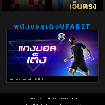
พนันบอลเต็งUFABET
พนันบอลเต็งUFABET
Contact Us
About Us
privacy policy