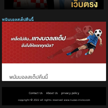
พนันบอลสเต็ปคืนนี้
พนันบอลสเต็ปคืนนี้
Contact Us
About Us
privacy policy
copyright © 2022 all rights reserved
www.nuovo-inizio.com