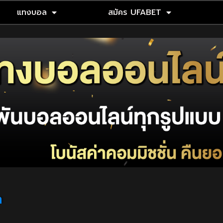
แทงบอล
สมัคร UFABET
ท