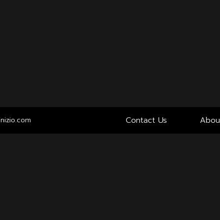
Contact Us
Abou
nizio.com