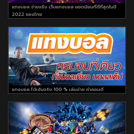
แทงบอล จ่ายจริง เว็บแทงบอล ยอดนิยมที่ดีที่สุดในปี
2022 ของไทย
แทงบอล ได้เงินจริง 100 % เล่นง่าย ค่าคอมดี