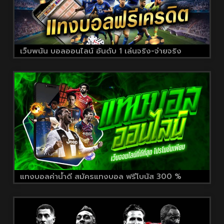
เว็บพนัน บอลออนไลน์ อันดับ 1 เล่นจริง-จ่ายจริง
แทงบอลค่าน้ำดี สมัครแทงบอล ฟรีโบนัส 300 %